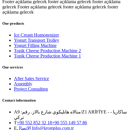
Footer açıklama gelecek footer açıklama gelecek footer açıklama
gelecek Footer açıklama gelecek footer açıklama gelecek footer
açıklama gelecek
Our products
Ice Cream Homogenizer
Yogurt Transport Trolley
Yogurt Filling Machine
Topik Cheese Production Machine 2
Topik Cheese Production Machine 1
Our services
After Sales Service
Assembly
Project Consulting
Contact information
A
منالاه هانليكوي شارع بالاز. رقم: 9/Z1 ARİFİYE - ساكاريا -
تركي
T
+90 552 852 32 18
+90 555 149 57 86
E
الاتصال Info@kromplus.com.tr