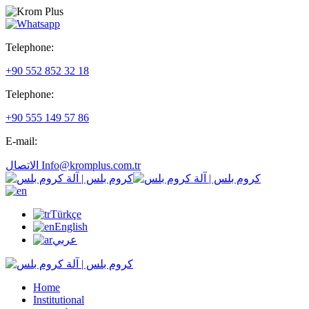
Telephone:
+90 552 852 32 18
Telephone:
+90 555 149 57 86
E-mail:
الاتصال Info@kromplus.com.tr
Türkçe
English
عربي
Home
Institutional