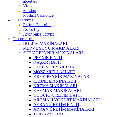
about us
Vision
Mission
Product Catalogue
Our services
Project Consulting
Assembly
After Sales Service
Our products
DOLUM MAKİNALARI
MEYVE SUYU MAKİNALARI
SÜT VE PEYNİR MAKİNALARI
PEYNİR HATTI
KAŞAR HATTI
HELLİM PEYNİRİ HATTI
MOZZARELLA HATTI
KREM PEYNİR MAKİNALARI
LABNE MAKİNALARI
KREMA MAKİNALARI
KAYMAK MAKİNALARI
YOĞURT ÜRETİM HATTI
AROMALI YOĞURT MAKİNALARI
AYRAN ÜRETİM HATTI
AYRAN ÜRETİM MAKİNALARI
TEREYAĞI HATTI