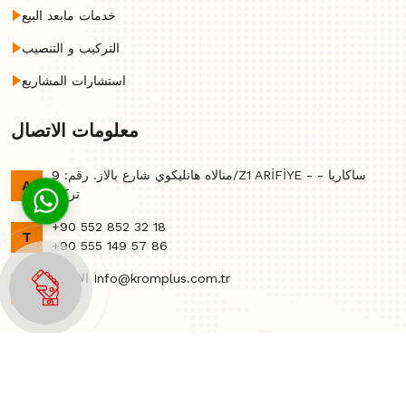
خدمات مابعد البيع
التركيب و التنصيب
استشارات المشاريع
معلومات الاتصال
منالاه هانليكوي شارع بالاز. رقم: 9/Z1 ARİFİYE - ساكاريا -
A
تركي
+90 552 852 32 18
T
+90 555 149 57 86
الاتصال Info@kromplus.com.tr
E
جميع الحقوق محفوظة @ 2026 - كروم بلس | ماكينات كروم بلس
Haldız Kurumsal Web Yazılım Teknolojileri