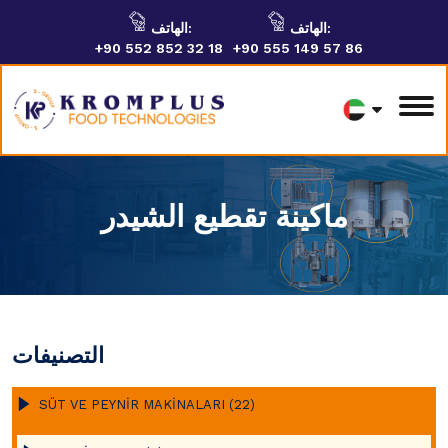
الهاتف:
الهاتف:
+90 552 852 32 18
+90 555 149 57 86
ماكينة تقطيع الشيدر
التصنيفات
SÜT VE PEYNİR MAKİNALARI (22)