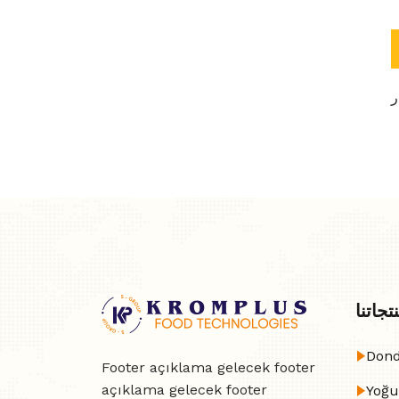
ر
تجاتنا
Dond
Footer açıklama gelecek footer
açıklama gelecek footer
Yoğu