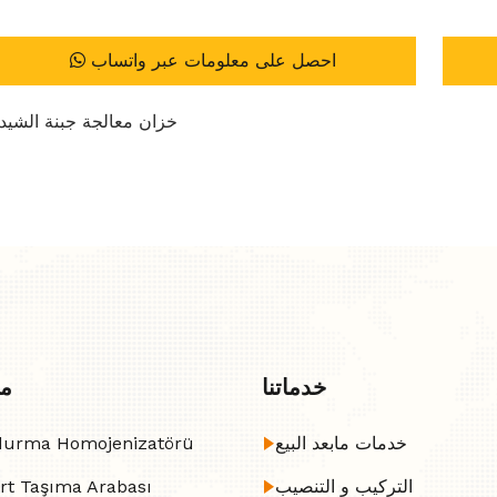
احصل على معلومات عبر واتساب
خزان معالجة جبنة الشيد
خدماتنا
من
خدمات مابعد البيع
urma Homojenizatörü
التركيب و التنصيب
rt Taşıma Arabası