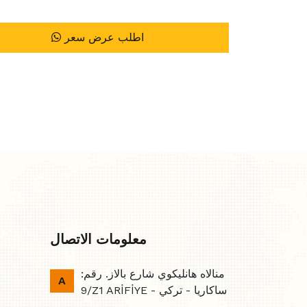
اطلب عرض سعر
معلومات الاتصال
منالاه هانليكوي شارع بالاز. رقم:
A
9/Z1 ARİFİYE - ساكاريا - تركي