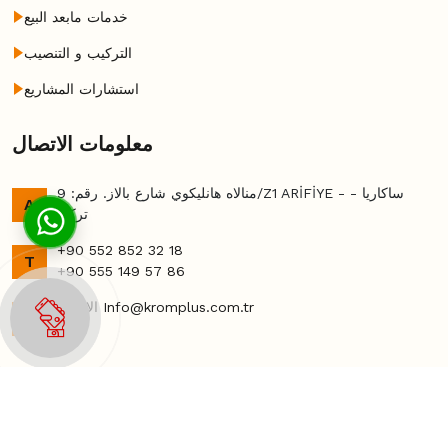
خدمات مابعد البيع
التركيب و التنصيب
استشارات المشاريع
معلومات الاتصال
منالاه هانليكوي شارع بالاز. رقم: 9/Z1 ARİFİYE - ساكاريا -
A
تركي
+90 552 852 32 18
T
+90 555 149 57 86
الاتصال Info@kromplus.com.tr
E
جميع الحقوق محفوظة @ 2026 - كروم بلس | ماكينات كروم بلس
Haldız Kurumsal Web Yazılım Teknolojileri