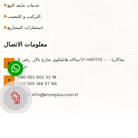
خدمات مابعد البيع
التركيب و التنصيب
استشارات المشاريع
معلومات الاتصال
منالاه هانليكوي شارع بالاز. رقم: 9/Z1 ARİFİYE - ساكاريا -
A
تركي
+90 552 852 32 18
T
+90 555 149 57 86
الاتصال Info@kromplus.com.tr
E
جميع الحقوق محفوظة @ 2026 - كروم بلس | ماكينات كروم بلس
Haldız Kurumsal Web Yazılım Teknolojileri