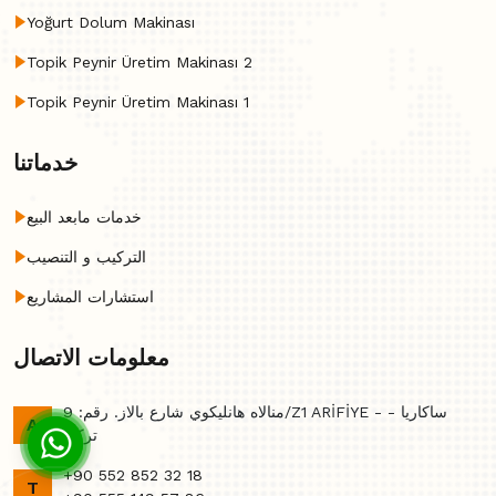
Yoğurt Dolum Makinası
Topik Peynir Üretim Makinası 2
Topik Peynir Üretim Makinası 1
خدماتنا
خدمات مابعد البيع
التركيب و التنصيب
استشارات المشاريع
معلومات الاتصال
منالاه هانليكوي شارع بالاز. رقم: 9/Z1 ARİFİYE - ساكاريا -
A
تركي
+90 552 852 32 18
T