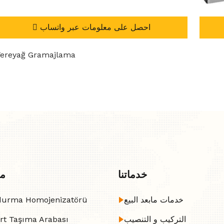
احصل على معلومات عبر واتساب
ereyağ Gramajlama
خدماتنا
من
خدمات مابعد البيع
urma Homojenizatörü
التركيب و التنصيب
rt Taşıma Arabası