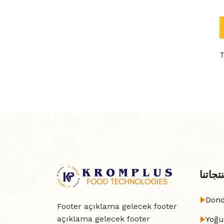
T
تجاتنا
Dond
Footer açıklama gelecek footer
açıklama gelecek footer
Yoğu