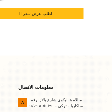
اطلب عرض سعر
معلومات الاتصال
منالاه هانليكوي شارع بالاز. رقم:
A
9/Z1 ARİFİYE - ساكاريا - تركي