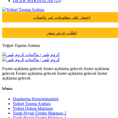
DİĞER MAKİNALAR (23)
احصل على معلومات عبر واتساب
اطلب عرض سعر
Yoğurt Taşıma Arabası
Footer açıklama gelecek footer açıklama gelecek footer açıklama
gelecek Footer açıklama gelecek footer açıklama gelecek footer
açıklama gelecek
منتجاتنا
Dondurma Homojenizatörü
Yoğurt Taşıma Arabası
Yoğurt Dolum Makinası
Topik Peynir Üretim Makinası 2
Topik Peynir Üretim Makinası 1